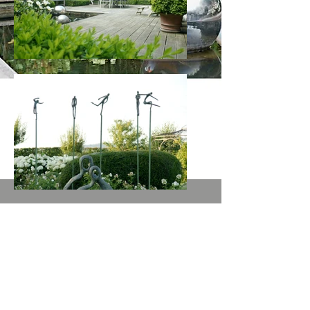
© 2014
LIEFOOGHE Jardins
-
Création -
Entretien de jardins, terrassement, pose
de clôtures, plantation tous végétaux,
engazonnement